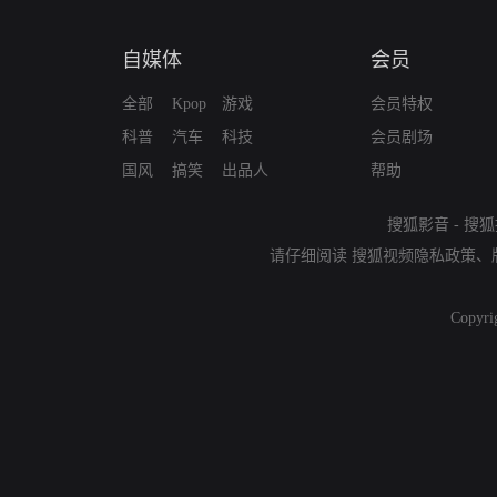
自媒体
会员
全部
Kpop
游戏
会员特权
科普
汽车
科技
会员剧场
国风
搞笑
出品人
帮助
搜狐影音
-
搜狐
请仔细阅读
搜狐视频隐私政策
、
Copyri