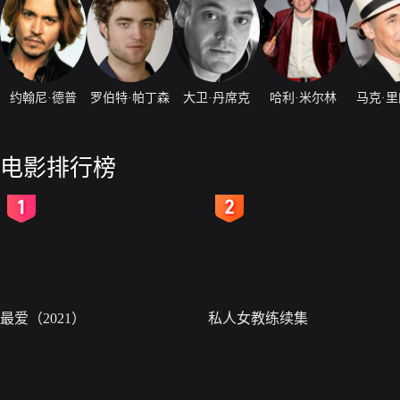
约翰尼·德普
罗伯特·帕丁森
大卫·丹席克
哈利·米尔林
马克·
电影排行榜
2
3
最爱（2021）
私人女教练续集