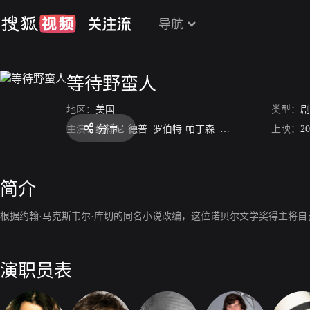
导航
等待野蛮人
地区：
美国
类型：
剧
分享
主演：
约翰尼·德普
罗伯特·帕丁森
大卫·丹席克
上映：
哈利·
20
简介
根据约翰·马克斯韦尔·库切的同名小说改编，这位诺贝尔文学奖得主将
演职员表