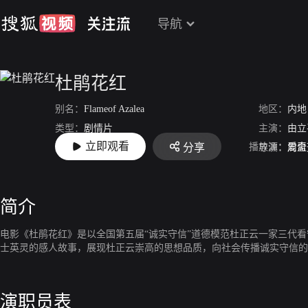
导航
杜鹃花红
别名：
Flameof Azalea
地区：
内地
类型：
剧情片
主演：
由立
立即观看
播放源：
爱奇
分享
上映：
2016-10-25
导演：
周盅
简介
电影《杜鹃花红》是以全国第五届“诚实守信”道德模范杜正云一家三代
士英灵的感人故事，展现杜正云崇高的思想品质，向社会传播诚实守信的
演职员表