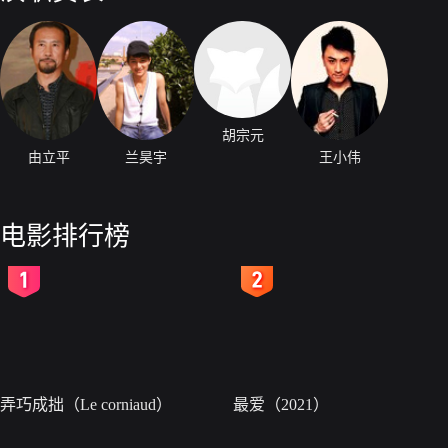
胡宗元
由立平
兰昊宇
王小伟
电影排行榜
2
3
弄巧成拙（Le corniaud）
最爱（2021）