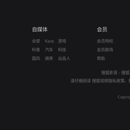
自媒体
会员
全部
Kpop
游戏
会员特权
科普
汽车
科技
会员剧场
国风
搞笑
出品人
帮助
搜狐影音
-
搜狐
请仔细阅读
搜狐视频隐私政策
、
Copyri