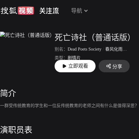
导航
死亡诗社（普通话版）
别名：
Dead Poets Society
/
春风化雨
/
壮志
类型：
剧情片
立即观看
分享
上映：
1989-06-09
简介
一群受传统教育的学生和一位反传统教育的老师之间有什么是值得深思？
演职员表