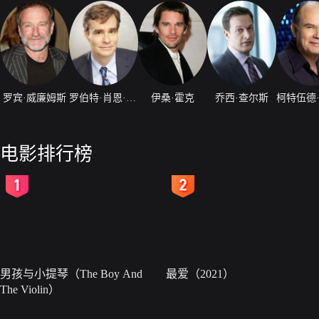
罗宾·威廉姆斯
罗伯特·肖恩·莱纳德
伊桑·霍克
乔西·查尔斯
电影排行榜
2
3
男孩与小提琴（The Boy And
最爱（2021）
The Violin）