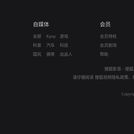
自媒体
会员
全部
Kpop
游戏
会员特权
科普
汽车
科技
会员剧场
国风
搞笑
出品人
帮助
搜狐影音
-
搜狐
请仔细阅读
搜狐视频隐私政策
、
Copyri