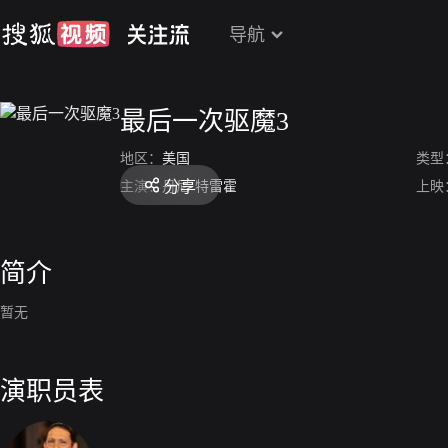
导航
最后一次驱魔3
地区：
美国
类型
分享
主演：
丹尼·特雷霍
上映
简介
暂无
演职员表