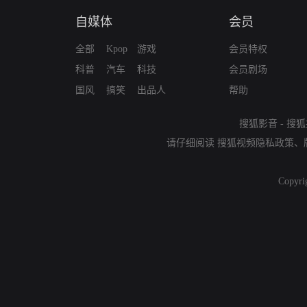
自媒体
会员
全部
Kpop
游戏
会员特权
科普
汽车
科技
会员剧场
国风
搞笑
出品人
帮助
搜狐影音
-
搜狐
请仔细阅读
搜狐视频隐私政策
、
Copyri