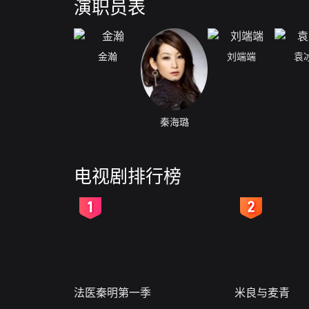
演职员表
金瀚
刘端端
袁
秦海璐
电视剧排行榜
2
3
法医秦明第一季
米良与麦青