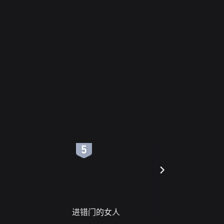
6
7
进错门的女人
请君入梦