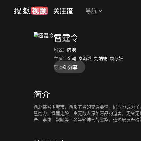
导航
雷霆令
地区：
内地
主演：
金瀚
秦海璐
刘端端
袁冰妍
分享
导演：
林峰
简介
西北某省卫城市，西部五省的交通要道，同时也成为了
黑势力，铤而走险，令无数人深陷毒品的迫害，更令无
严、李潇、魏凯等三名年轻帅气的警察，通过层层严格
入死、涉险擒敌。最终终于将大毒枭龙致远和皮牙子等