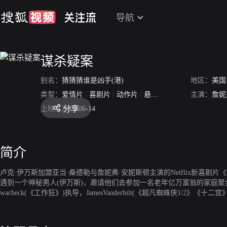
导航
谋杀疑案
别名：
猜猜猜谁是凶手(港)
地区：
美国
类型：
爱情片
/
喜剧片
/
动作片
/
悬疑片
主演：
詹妮
分享
上映：
2019-06-14
简介
卢克·伊万斯加盟亚当·桑德勒与詹妮弗·安妮斯顿主演的Netflix新喜剧片
遇到一个神秘男人(伊万斯)，邀请他们去参加一名老年亿万富翁的家庭聚会，
wacheck(《工作狂》)执导，JamesVanderbilt(《超凡蜘蛛侠1/2》《十