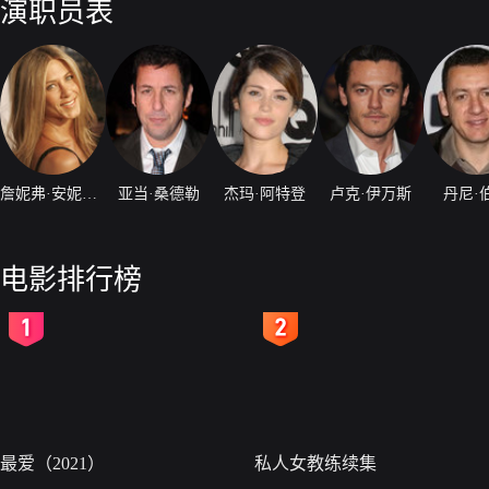
演职员表
詹妮弗·安妮斯顿
亚当·桑德勒
杰玛·阿特登
卢克·伊万斯
丹尼·
电影排行榜
2
3
最爱（2021）
私人女教练续集