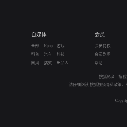
自媒体
会员
全部
Kpop
游戏
会员特权
科普
汽车
科技
会员剧场
国风
搞笑
出品人
帮助
搜狐影音
-
搜狐
请仔细阅读
搜狐视频隐私政策
、
Copyri