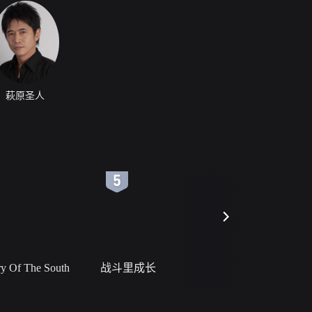
萩原圣人
6
7
 Of The South
战斗里成长
私人女教