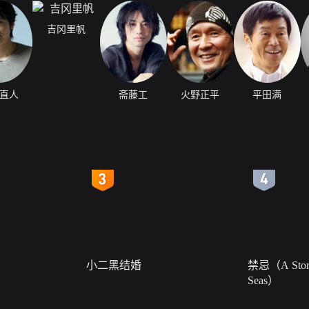
吉冈里帆
直人
斋藤工
火野正平
平田满
4
5
小二黑结婚
禁忌（A Story
Seas）