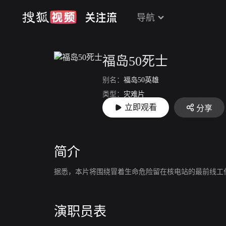
导航
福岛50死士
别名：
福岛50英雄
类型：
灾难片
立即观看
分享
上映：
2020-03-06
简介
据悉，本片将围绕冒着生命危险留在核电站的最前线工作人员
演职员表