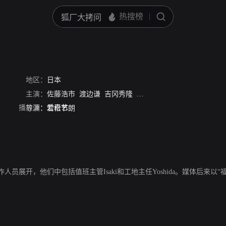
地区：
日本
主演：
佐藤浩市
渡边谦
吉冈秀隆
绪形直人
吉冈里帆
斋藤工
播放源：
爱奇艺
导演：
若松节朗
展开，他们中包括值班主管Isaki和工地主任Yoshida。媒体后来以“