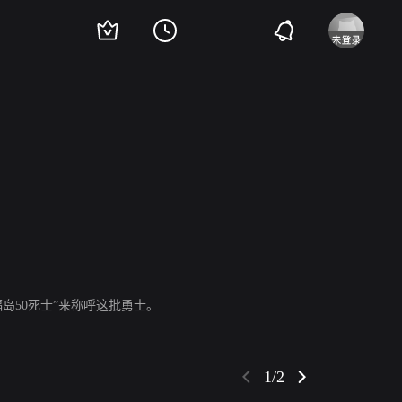
火野正平
平田满
萩原圣人
富田靖子
佐野史郎
安田成美
福岛50死士”来称呼这批勇士。
1/2