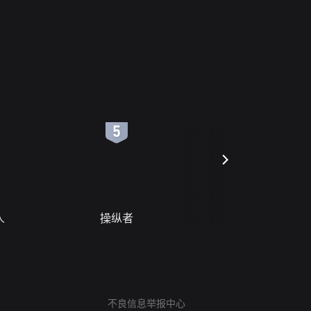
6
7
人
操纵者
风月变
网络暴力有害信息举报
12318 文化市场举报
算法推荐专项举报
不良信息举报中心