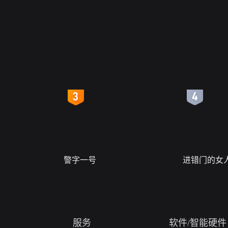
4
5
警字一号
进错门的女
服务
软件/智能硬件