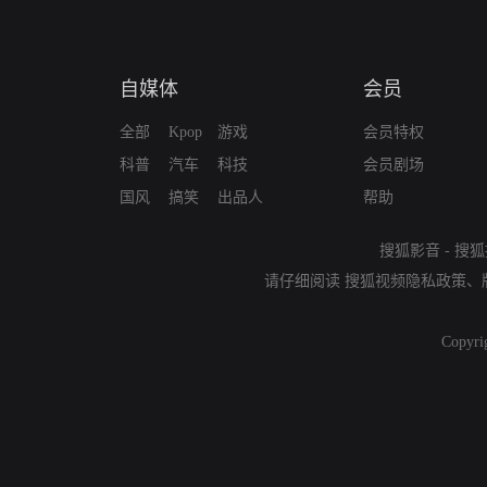
自媒体
会员
全部
Kpop
游戏
会员特权
科普
汽车
科技
会员剧场
国风
搞笑
出品人
帮助
搜狐影音
-
搜狐
请仔细阅读
搜狐视频隐私政策
、
Copyri