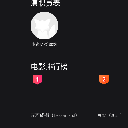
演职员表
本杰明·维库纳
电影排行榜
2
3
弄巧成拙（Le corniaud）
最爱（2021）