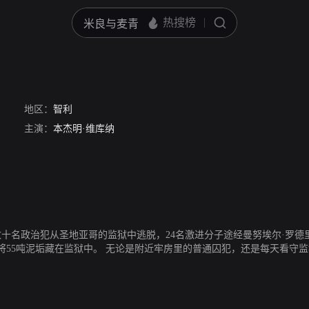
地区：
智利
主演：
本杰明·维库纳
，数十名政治犯从圣地亚哥的监狱中逃脱，24名激进分子途经曼努埃尔·罗
将55吨泥垢藏在监狱中。 无论是附近牢房里的普通囚犯，还是每天看守