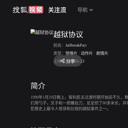
导航
越狱协议
别名：
JailbreakPact
类型：
惊悚片
/
动作片
/
剧情片
分享
上映：
2020-01-23
简介
1990年1月29日晚上，智利民主过渡时期开始前不久
们用勺子，叉子和一把螺丝刀，足足挖了80多米长，并
犯罪史上最令人惊讶和壮观的越狱事件之一。