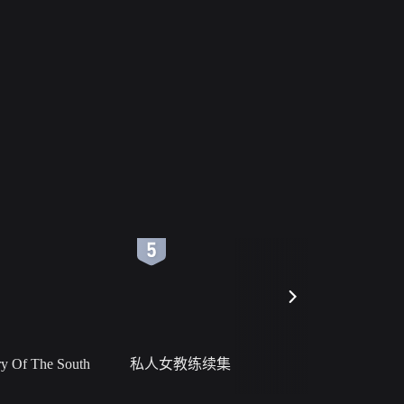
6
7
 Of The South
私人女教练续集
小二黑结