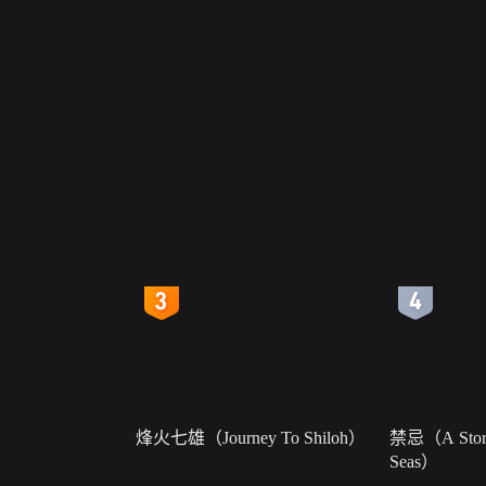
4
5
烽火七雄（Journey To Shiloh）
禁忌（A Story
Seas）