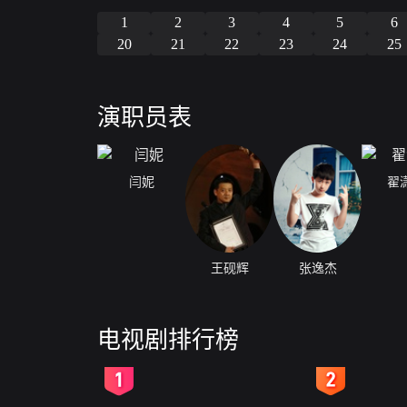
1
2
3
4
5
6
20
21
22
23
24
25
演职员表
闫妮
翟
王砚辉
张逸杰
电视剧排行榜
2
3