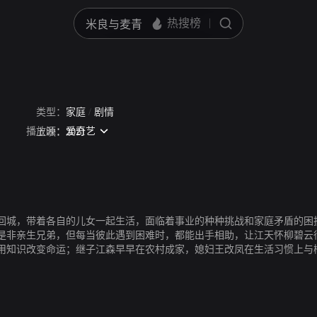
类型：
家庭
/
剧情
播放源：
爱奇艺
春嫒
戴燕妮
上映：
秦牛正威
2021
王子睿
刘恩尚
刘硕
崔莉雅
李沁恩
孙一杰
李
回城，带着各自的儿女一起生活，面临着事业的种种挑战和家庭矛盾的困
是非亲生兄弟，但每当彼此遇到困难时，都能出手相助，让江天怀柳碧云
用知识改变命运；继子江森早早在农村成家，媳妇王改凤在生活习惯上与
，他们用爱感化着家里的每一个人，并引导儿女们健康、快乐地成长。步