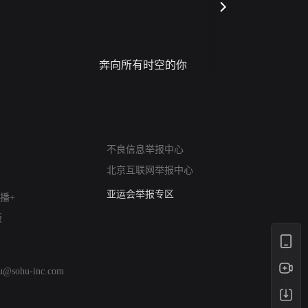
奔向所有时空的你
进错门的
网络暴力有害信息举报
不良信息举报中心
12318 文化市场举报
北京互联网举报中心
算法推荐专项举报
亚运会举报专区
播+
涉历史虚无举报
版
网络谣言信息专项
涉政举报入口
涉未成年人举报
hu@sohu-inc.com
清朗自媒体乱象举报
涉民族宗教有害信息举报