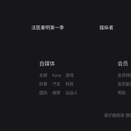
法医秦明第一季
操纵者
自媒体
会员
全部
Kpop
游戏
会员特
科普
汽车
科技
会员剧
国风
搞笑
出品人
帮助
请仔细阅读
搜