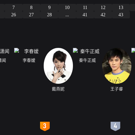
7
8
9
10
11
12
13
26
27
28
...
41
42
43
潇闻
李春嫒
秦牛正威
戴燕妮
王子睿
4
5