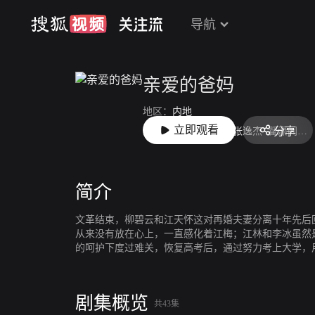
导航
亲爱的爸妈
地区：
内地
立即观看
分享
主演：
闫妮
王砚辉
张逸杰
翟潇闻
李
简介
文革结束，柳碧云和江天怀这对再婚夫妻分离十年先后
从来没有放在心上，一直感化着江梅；江林和李冰虽然
的呵护下度过难关，恢复高考后，通过努力考上大学，
江天怀深爱着柳碧云，帮助她一起解决家里的各种矛盾
是庆幸有他们这样的爸妈。
剧集概览
共43集