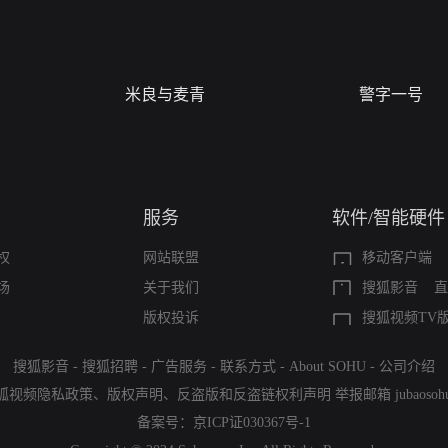
米良与麦青
警字一号
服务
软件/智能硬件
权
网站联盟
移动客户端
场
关于我们
搜狐影音
直
版权投诉
搜狐视频TV
搜狐影音
-
搜狐招聘
-
广告服务
-
联系方式
-
About SOHU
-
公司介绍
狐视频隐私政策
、
版权声明
、
反盗版和反盗链权利声明
举报邮箱
jubaoso
备案号：
京ICP证030367号-1