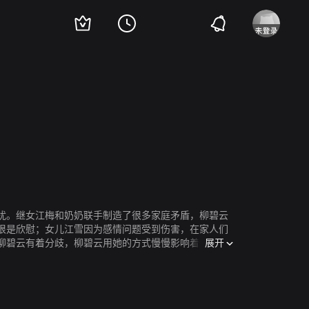
子璇
扰。继女江梅和奶奶联手制造了很多家庭矛盾，柳碧云
很是欣慰；女儿江雪因为感情问题受到伤害，在家人们
展开
柳碧云有着分歧，柳碧云用她的方式慢慢影响着他们。
入老年，柳碧云江天怀回首往事，一生无悔，儿女们更