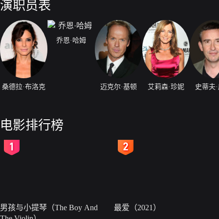
演职员表
乔恩·哈姆
桑德拉·布洛克
迈克尔·基顿
艾莉森·珍妮
史蒂夫
电影排行榜
2
3
男孩与小提琴（The Boy And
最爱（2021）
The Violin）