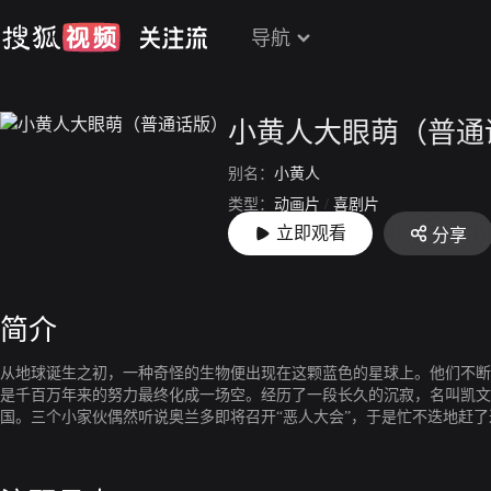
导航
小黄人大眼萌（普通
别名：
小黄人
类型：
动画片
/
喜剧片
立即观看
分享
上映：
2015-09-13
简介
从地球诞生之初，一种奇怪的生物便出现在这颗蓝色的星球上。他们不断
是千百万年来的努力最终化成一场空。经历了一段长久的沉寂，名叫凯文
国。三个小家伙偶然听说奥兰多即将召开“恶人大会”，于是忙不迭地赶
王冠。不知轻重的小家伙们笑嘻嘻地出征，等待他们的将是前所未有的大