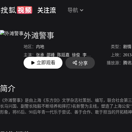
导航
外滩警事
地区：
内地
类型：
剧情
主演：
张承
邵峰
陈廷嘉
徐俊
李云龙
上映：
2013
立即观看
播放源：
腾讯
分享
导演：
高根荣
简介
《外滩警事》是由上海《东方剑》文学杂志社策划、编写，联合社会第三
长马兴国、副警长陆毅不断培养和摔打3名新警为主线，塑造了上海公安
形象，将85后、90后年青一代乐于尝试、善于合作、敢于担当的开拓精