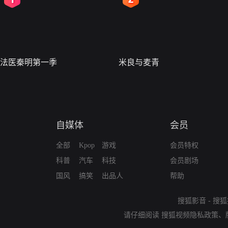
法医秦明第一季
米良与麦青
自媒体
会员
全部
Kpop
游戏
会员特权
科普
汽车
科技
会员剧场
国风
搞笑
出品人
帮助
搜狐影音
-
搜狐
请仔细阅读
搜狐视频隐私政策
、