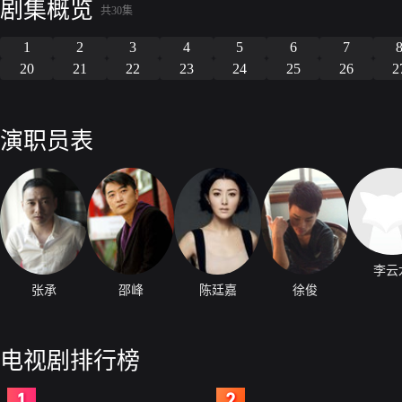
剧集概览
共30集
1
2
3
4
5
6
7
20
21
22
23
24
25
26
2
演职员表
李云
张承
邵峰
陈廷嘉
徐俊
电视剧排行榜
2
3