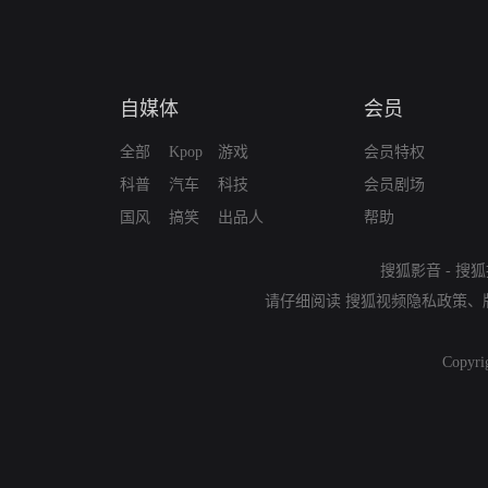
自媒体
会员
全部
Kpop
游戏
会员特权
科普
汽车
科技
会员剧场
国风
搞笑
出品人
帮助
搜狐影音
-
搜狐
请仔细阅读
搜狐视频隐私政策
、
Copyri