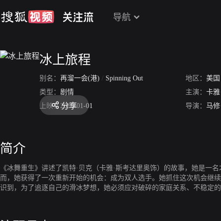
导航
冰上旅程
别名：
再溜一会(港)
/
Spinning Out
地区：
美国
类型：
剧情
主演：
卡雅
分享
上映：
2020-01-01
导演：
马修
简介
《冰舞重生》讲述了凯特·贝克（卡雅·斯考达里奥饰）的故事，她是一
而，她获得了一次重新开始的机会：成为双人选手。她抓住这次机会继续
识到，为了追逐自己的滑冰梦想，她必须应对破碎的家庭关系、不稳定的
普、斯韦特兰娜·叶夫列莫娃、米切尔·爱德华兹、萨拉·赖特·奥尔森、大卫
特拉顿和拉拉·奥尔森