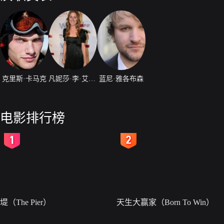
克里斯·卡马克
凡妮莎·李·艾维甘
蓝尼·雅各布森
电影排行榜
2
3
堤（The Pier）
天生大赢家（Born To Win）