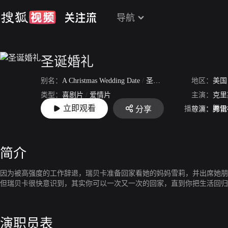
导航
圣诞婚礼
别名：
A Christmas Wedding Date
/
圣诞婚礼
地区：
美国
类型：
喜剧片
/
爱情片
主演：
克里
立即观看
播放源：
腾讯
分享
上映：
2012-11-02
导演：
弗雷
简介
因为被高强度的工作辞退，瑞贝卡准备回家看她的妈妈雪莉，并出席她朋
但瑞贝卡很快意识到，其实你可以一次又一次的回家，直到你把生活回归
演职员表