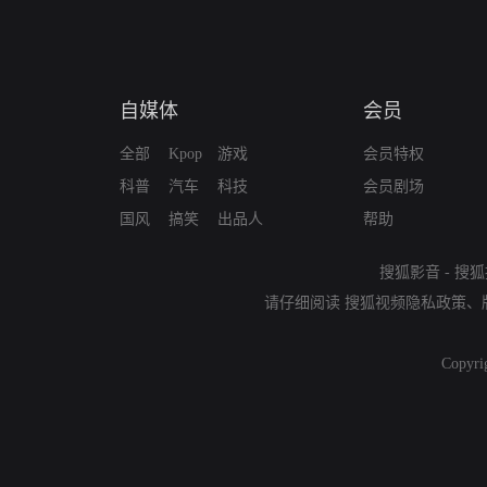
自媒体
会员
全部
Kpop
游戏
会员特权
科普
汽车
科技
会员剧场
国风
搞笑
出品人
帮助
搜狐影音
-
搜狐
请仔细阅读
搜狐视频隐私政策
、
Copyri