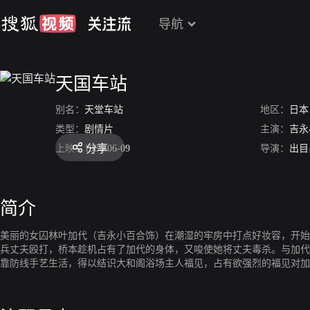
导航
天国车站
别名：
天堂车站
地区：
日本
类型：
剧情片
主演：
吉永
分享
上映：
1984-06-09
导演：
出目
简介
美丽的女囚林叶加代（吉永小百合饰）在潮湿的牢房中打点好妆容，开始
兵丈夫殴打，桥本趁机占有了加代的身体，又唆使她将丈夫毒杀。与加代
靠防线手艺生活，得以结识大和阁浴场主人福见，占有欲强烈的福见对加
在加代身边，从故乡赶来的警察将目标对准了加代……本片根据真实社会