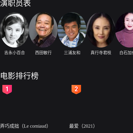
演职员表
吉永小百合
西田敏行
三浦友和
真行寺君枝
白石加
电影排行榜
2
3
弄巧成拙（Le corniaud）
最爱（2021）