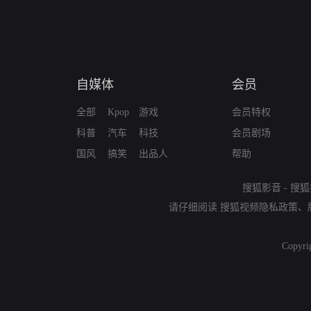
自媒体
会员
全部
Kpop
游戏
会员特权
科普
汽车
科技
会员剧场
国风
搞笑
出品人
帮助
搜狐影音
-
搜狐
请仔细阅读
搜狐视频隐私政策
、
Copyri