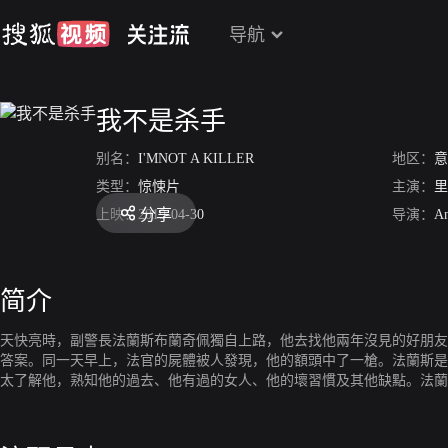
导航
我不是杀手
别名：
I'MNOT A KILLER
地区：
意
类型：
惊悚片
主演：
里
分享
上映：
2019-04-30
导演：
An
简介
天快亮時，副警長法蘭斯布蘭奇佩獨自上路，他去找他兩年沒見的好朋友
答案。同一天早上，法官的屍體被人發現，他的額頭中了一槍。法蘭斯是
太了解他，熟知他的過去、他有過的女人、他的壞習慣及其他缺點。法蘭