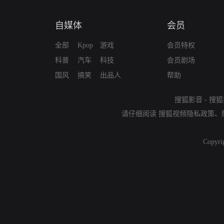
自媒体
会员
全部
Kpop
游戏
会员特权
科普
汽车
科技
会员剧场
国风
搞笑
出品人
帮助
搜狐影音
-
搜狐
请仔细阅读
搜狐视频隐私政策
、
Copyri