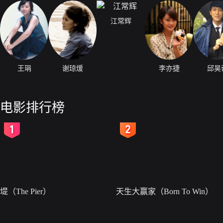
江常辉
王琄
谢琼煖
李亦捷
邱昊
电影排行榜
2
3
堤（The Pier）
天生大赢家（Born To Win）