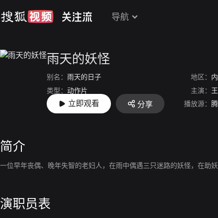
导航
雨天的妖怪
别名：
雨天的日子
地区：
内
类型：
动作片
主演：
王
立即观看
播放源：
腾
分享
上映：
2021-01-17
简介
一位早年丧偶、晚年失智的老妇人，在雨中偶遇三只迷路的妖怪，在助妖
演职员表