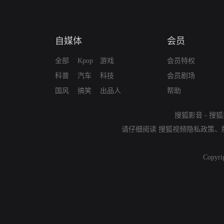
自媒体
会员
全部
Kpop
游戏
会员特权
科普
汽车
科技
会员剧场
国风
搞笑
出品人
帮助
搜狐影音
-
搜狐
请仔细阅读
搜狐视频隐私政策
、
Copyri