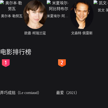
凯文·
奥尔本·勒努瓦
米夏埃尔·阿比特布尔
欧嘉·柯瑞兰寇
文森特·佩雷斯
电影排行榜
2
3
弄巧成拙（Le corniaud）
最爱（2021）