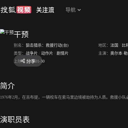
导航
干预
别名：
狙击猎杀：救援行动(台)
地区：
法国
/
比
类型：
战争片
/
动作片
/
剧情片
主演：
奥尔本·
分享
上映：
2019-01-30
简介
1976年2月，在吉布提，一辆校车在索马里边境被劫持为人质。救援小队必须
演职员表