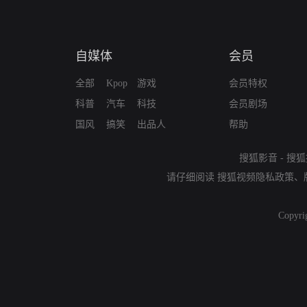
自媒体
会员
全部
Kpop
游戏
会员特权
科普
汽车
科技
会员剧场
国风
搞笑
出品人
帮助
搜狐影音
-
搜狐
请仔细阅读
搜狐视频隐私政策
、
Copyri