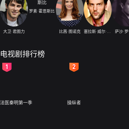
罗素·霍恩斯比
大卫·君图力
比茜·图诺克
塞拉斯·威尔·米切尔
萨沙·
电视剧排行榜
2
3
法医秦明第一季
操纵者