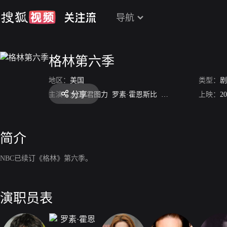
导航
格林第六季
地区：
美国
类型：
剧
分享
主演：
大卫·君图力
罗素·霍恩斯比
比茜·图诺克
上映：
塞拉斯
20
简介
NBC已续订《格林》第六季。
演职员表