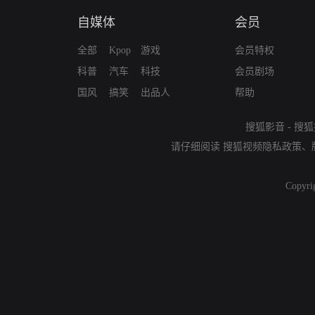
自媒体
会员
全部
Kpop
游戏
会员特权
科普
汽车
科技
会员剧场
国风
搞笑
出品人
帮助
搜狐影音
-
搜狐
请仔细阅读
搜狐视频隐私政策
、
Copyri