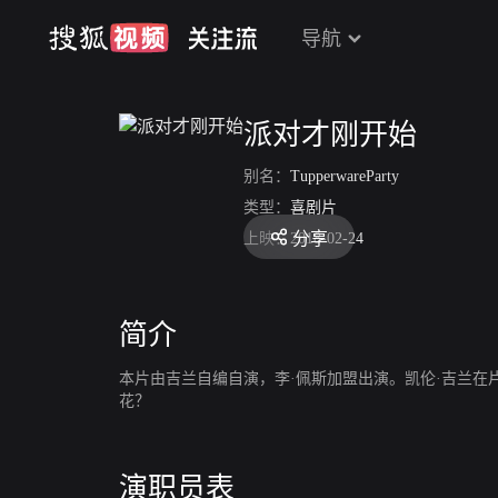
导航
派对才刚开始
别名：
TupperwareParty
类型：
喜剧片
分享
上映：
2018-02-24
简介
本片由吉兰自编自演，李·佩斯加盟出演。凯伦·吉兰
花？
演职员表