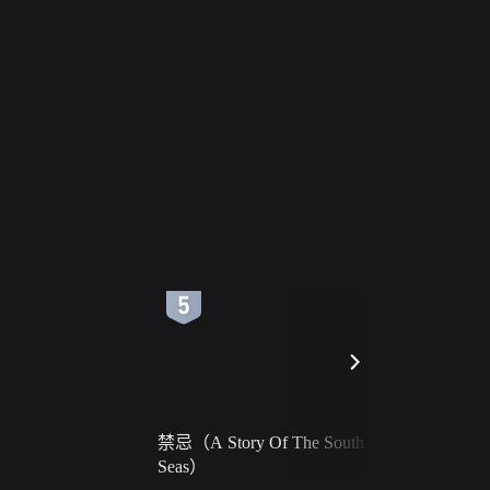
6
7
禁忌（A Story Of The South
火球（Ball 
Seas）