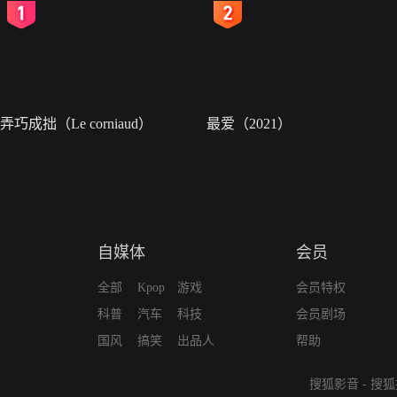
2
3
弄巧成拙（Le corniaud）
最爱（2021）
自媒体
会员
全部
Kpop
游戏
会员特权
科普
汽车
科技
会员剧场
国风
搞笑
出品人
帮助
搜狐影音
-
搜狐