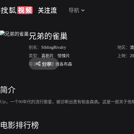
导航
兄弟的雀巢
别名：
SiblingRivalry
地区：
澳
类型：
喜剧片
/
惊悚片
上映：
20
分享
导演：
克莱顿·雅各布森
简介
Uje，一个90年代的流行歌星，被诊断出患有帕金森病。这是一部关于他
电影排行榜