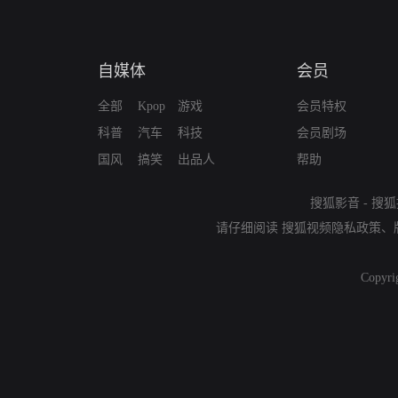
自媒体
会员
全部
Kpop
游戏
会员特权
科普
汽车
科技
会员剧场
国风
搞笑
出品人
帮助
搜狐影音
-
搜狐
请仔细阅读
搜狐视频隐私政策
、
Copyri