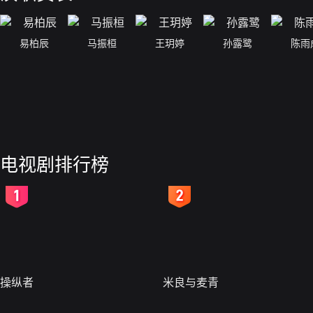
易柏辰
马振桓
王玥婷
孙露鹭
陈雨
电视剧排行榜
2
3
操纵者
米良与麦青