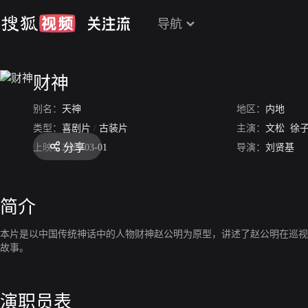
导航
财神
别名：
天神
地区：
内地
类型：
喜剧片
/
古装片
主演：
文松
徐
分享
上映：
2021-03-01
导演：
刘贤基
简介
本片是以中国传统神话中的人物财神赵公明为原型，讲述了赵公明在巡视
故事。
演职员表