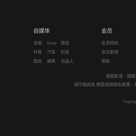
自媒体
会员
全部
Kpop
游戏
会员特权
科普
汽车
科技
会员剧场
国风
搞笑
出品人
帮助
搜狐影音
-
搜狐
请仔细阅读
搜狐视频隐私政策
、
Copyri