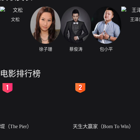
文松
王泽
徐子珊
蔡俊涛
包小平
电影排行榜
2
3
堤（The Pier）
天生大赢家（Born To Win）