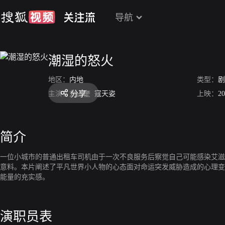
导航
潮湿的怒火
地区：
内地
类型：
剧
分享
主演：
刘占奎
寇天姿
上映：
20
简介
一位小城市的普通出租车司机由于一次不良服务后察觉自己可能感染艾滋
意料。本片阐述了平凡世界小人物的心态面对命运突发威胁造成的心理变
能量的充实感。
演职员表