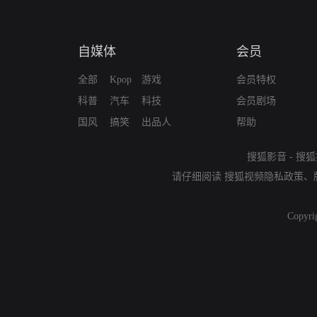
自媒体
会员
全部
Kpop
游戏
会员特权
科普
汽车
科技
会员剧场
国风
搞笑
出品人
帮助
搜狐影音
-
搜狐
请仔细阅读
搜狐视频隐私政策
、
Copyri