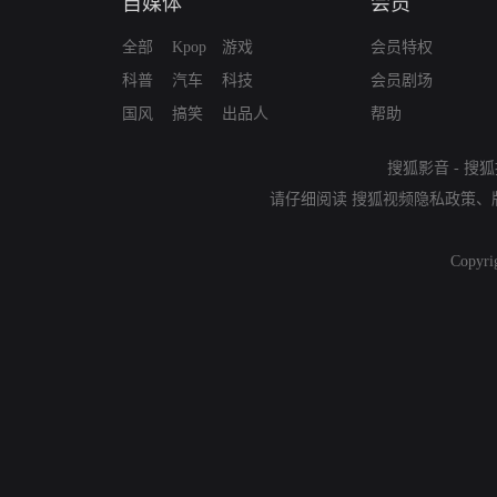
自媒体
会员
全部
Kpop
游戏
会员特权
科普
汽车
科技
会员剧场
国风
搞笑
出品人
帮助
搜狐影音
-
搜狐
请仔细阅读
搜狐视频隐私政策
、
Copyri