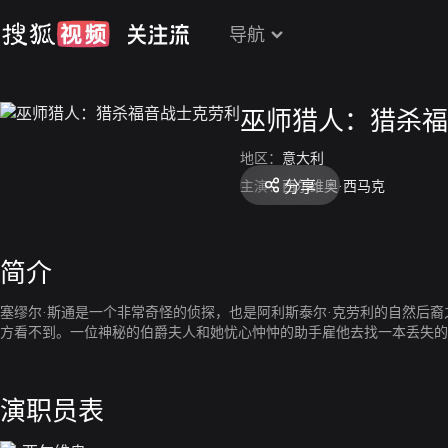
导航
巫师猎人：猎杀福
地区：
意大利
分享
主演：
西尔维奥·西马克
简介
塞缪尔·斯通是一个非常奇怪的侦探，也是阿利斯泰尔·克劳利的自然后
方看不到。一位神秘的伯爵夫人和她忧心忡忡的助手雇他去找一本丢失的
演职员表