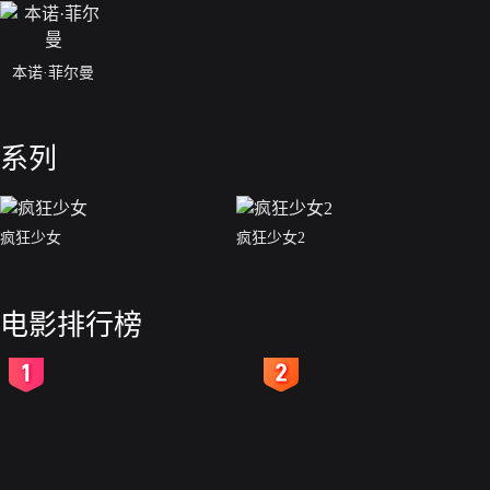
本诺·菲尔曼
系列
疯狂少女
疯狂少女2
电影排行榜
2
3