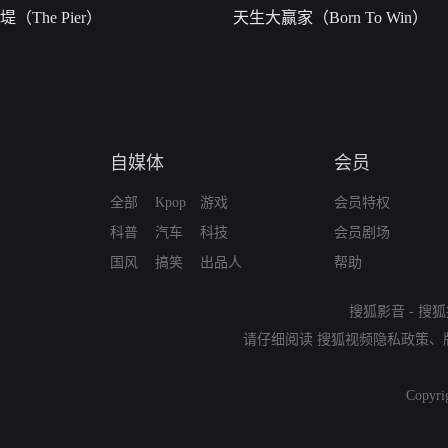
堤（The Pier）
天生大赢家（Born To Win）
自媒体
会员
全部
Kpop
游戏
会员特权
科普
汽车
科技
会员剧场
国风
搞笑
出品人
帮助
搜狐影音
-
搜狐
请仔细阅读
搜狐视频隐私政策
、
Copyri