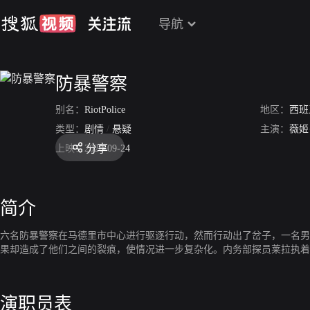
导航
防暴警察
别名：
RiotPolice
地区：
西班
类型：
剧情
/
悬疑
主演：
薇姬
分享
上映：
2020-09-24
简介
六名防暴警察在马德里市中心进行驱逐行动，然而行动出了岔子，一名男
果却造成了他们之间的裂痕，使情况进一步复杂化。内务部探员莱拉执着于
演职员表