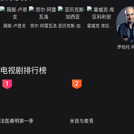
薇姬·卢恩戈
劳尔·阿雷瓦洛
亚历克斯·加西亚
霍威克·库区科利安
罗伯托·
电视剧排行榜
2
3
法医秦明第一季
米良与麦青