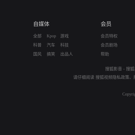
自媒体
会员
全部
Kpop
游戏
会员特权
科普
汽车
科技
会员剧场
国风
搞笑
出品人
帮助
搜狐影音
-
搜狐
请仔细阅读
搜狐视频隐私政策
、
Copyri