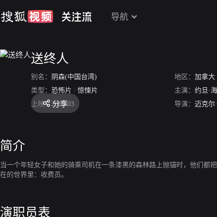
导航
送终人
别名：
阴森(中国台湾)
地区：
加拿大
类型：
恐怖片
/
惊悚片
主演：
约旦·
分享
上映：
2020-03
导演：
迈克尔
简介
当一个年轻女子和她的骑乘司机在一条漆黑的森林路上抛锚时，他们都把
在的世界里：收费员。
演职员表