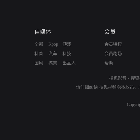
自媒体
会员
全部
Kpop
游戏
会员特权
科普
汽车
科技
会员剧场
国风
搞笑
出品人
帮助
搜狐影音
-
搜狐
请仔细阅读
搜狐视频隐私政策
、
Copyri