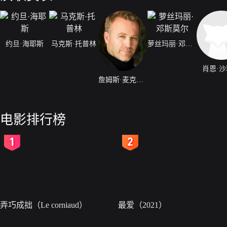
约旦·海耶斯
马克斯·托普林
萝丝玛丽·邓斯莫尔
肖恩·
詹姆斯·麦克格温
电影排行榜
2
3
弄巧成拙（Le corniaud）
最爱（2021）