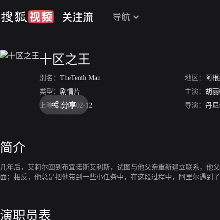
导航
十区之王
别名：
TheTenth Man
地区：
阿根
类型：
剧情片
主演：
胡丽
分享
上映：
2016-02-12
导演：
丹尼
简介
几年后，艾莉尔回到布宜诺斯艾利斯，试图与他父亲重新建立联系，他父
面；相反，他总是把他带到一些小任务中，在这段过程中，阿里尔遇到了
演职员表