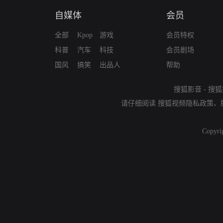
自媒体
会员
全部
Kpop
游戏
会员特权
科普
汽车
科技
会员剧场
国风
搞笑
出品人
帮助
搜狐影音
-
搜狐
请仔细阅读
搜狐视频隐私政策
、
Copyri