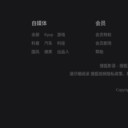
自媒体
会员
全部
Kpop
游戏
会员特权
科普
汽车
科技
会员剧场
国风
搞笑
出品人
帮助
搜狐影音
-
搜狐
请仔细阅读
搜狐视频隐私政策
、
Copyri