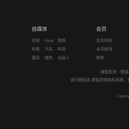
自媒体
会员
全部
Kpop
游戏
会员特权
科普
汽车
科技
会员剧场
国风
搞笑
出品人
帮助
搜狐影音
-
搜狐
请仔细阅读
搜狐视频隐私政策
、
Copyri