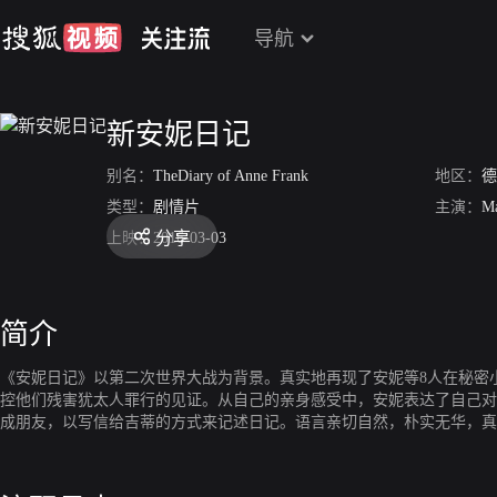
导航
新安妮日记
别名：
TheDiary of Anne Frank
地区：
德
类型：
剧情片
主演：
Ma
分享
上映：
2016-03-03
简介
《安妮日记》以第二次世界大战为背景。真实地再现了安妮等8人在秘密
控他们残害犹太人罪行的见证。从自己的亲身感受中，安妮表达了自己对
成朋友，以写信给吉蒂的方式来记述日记。语言亲切自然，朴实无华，真
对纳粹党罪恶的揭露，对二战时期历史的描写，使它独具历史价值。