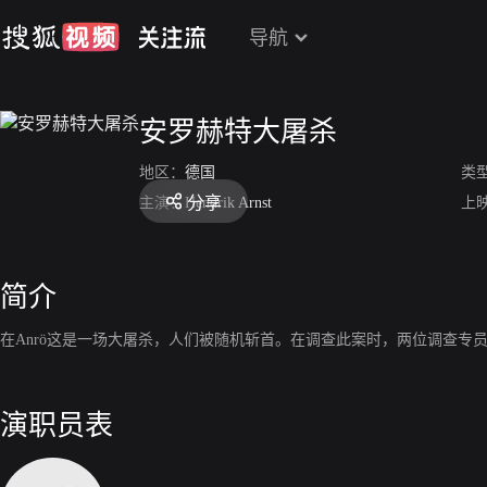
导航
安罗赫特大屠杀
地区：
德国
类
分享
主演：
Hendrik Arnst
上
简介
在Anrö这是一场大屠杀，人们被随机斩首。在调查此案时，两位调查专
演职员表