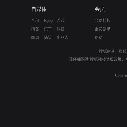
自媒体
会员
全部
Kpop
游戏
会员特权
科普
汽车
科技
会员剧场
国风
搞笑
出品人
帮助
搜狐影音
-
搜狐
请仔细阅读
搜狐视频隐私政策
、
Copyri