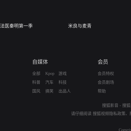
法医秦明第一季
米良与麦青
自媒体
会员
全部
Kpop
游戏
会员特权
科普
汽车
科技
会员剧场
国风
搞笑
出品人
帮助
搜狐影音
-
搜狐
请仔细阅读
搜狐视频隐私政策
、
Copyri