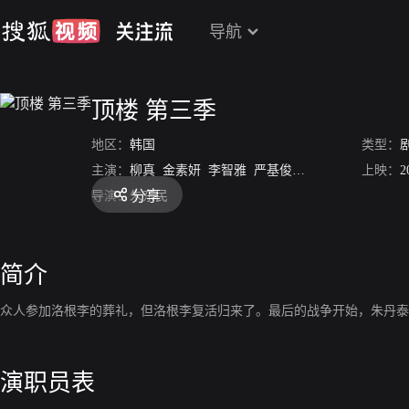
导航
顶楼 第三季
地区：
韩国
类型：
主演：
柳真
金素妍
李智雅
严基俊
奉太奎
尹仲勋
上映：
申
2
分享
导演：
朱东民
简介
众人参加洛根李的葬礼，但洛根李复活归来了。最后的战争开始，朱丹泰
演职员表