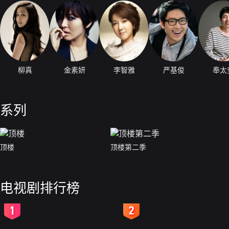
柳真
金素妍
李智雅
严基俊
奉太
系列
顶楼
顶楼第二季
电视剧排行榜
2
3