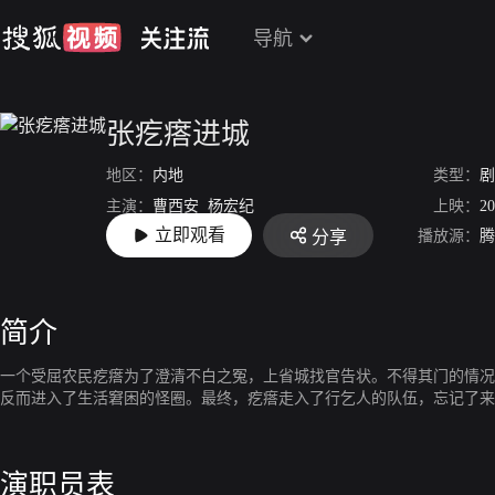
导航
张疙瘩进城
地区：
内地
类型：
剧
主演：
曹西安
杨宏纪
上映：
20
立即观看
播放源：
腾
分享
导演：
刘君
简介
一个受屈农民疙瘩为了澄清不白之冤，上省城找官告状。不得其门的情况
反而进入了生活窘困的怪圈。最终，疙瘩走入了行乞人的队伍，忘记了来
演职员表