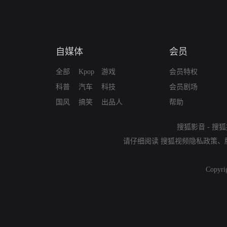
自媒体
会员
全部
Kpop
游戏
会员特权
科普
汽车
科技
会员剧场
国风
搞笑
出品人
帮助
搜狐影音
-
搜狐
请仔细阅读
搜狐视频隐私政策
、
Copyri