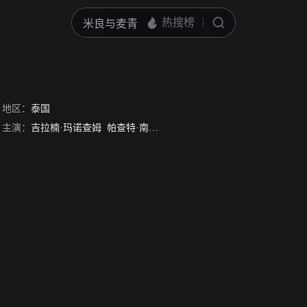
地区：
泰国
主演：
吉拉楠·玛诺查姆
帕查特·南潘
查莉塔·苏安珊
拉塔浦·朵空萨
匹