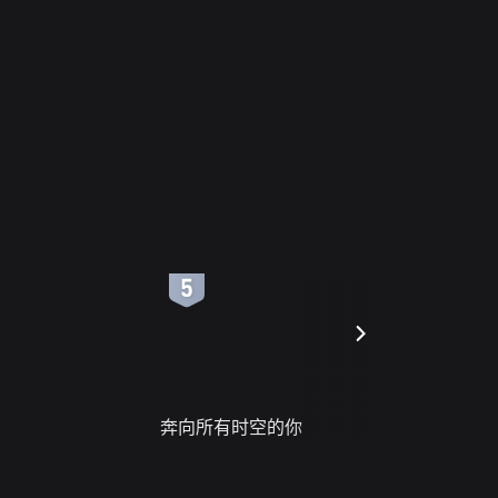
6
7
奔向所有时空的你
进错门的