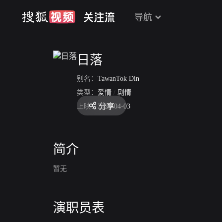
导航
日落
别名：
TawanTok Din
类型：
爱情
/
剧情
分享
上映：
2021-04-03
简介
暂无
演职员表