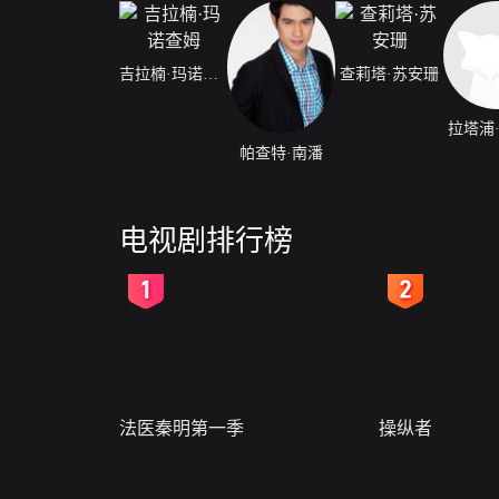
吉拉楠·玛诺查姆
查莉塔·苏安珊
拉塔浦
帕查特·南潘
电视剧排行榜
2
3
法医秦明第一季
操纵者