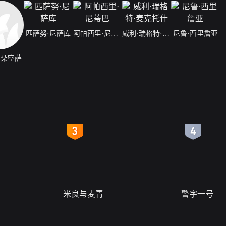
匹萨努·尼萨库
阿帕西里·尼蒂巴
威利·瑞格特·麦克托什
尼鲁·西里詹亚
·朵空萨
4
5
米良与麦青
警字一号