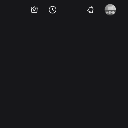
萨努·尼萨库
阿帕西里·尼蒂巴
威利·瑞格特·麦克托什
尼鲁·西里詹亚