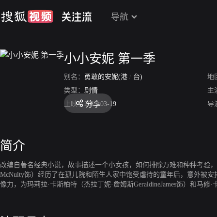
导航
小小安妮 第一季
别名：
勇敢的安妮(港
/
台)
地
类型：
剧情
主
分享
上映：
2017-03-19
导
简介
改编自著名经典小说，故事描述一个小女孩，如何排除万难和种种考验，为自
McNulty饰）经历了在孤儿院和陌生人家中饱受虐待的童年后，意外
像力，为玛莉拉·卡斯柏特（杰拉丁妮·詹姆斯GeraldineJames饰）和
主义、霸凌和偏见等恒久议题带来反思。