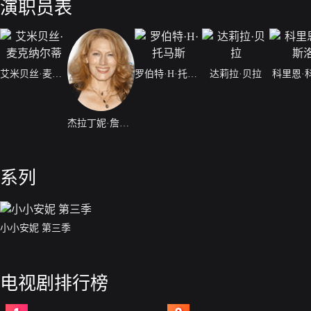
演职员表
艾米贝丝·麦克纳尔蒂
罗伯特·H·托马斯
达莉拉·贝拉
科里恩·
杰拉丁妮·詹姆斯
系列
小小安妮 第三季
电视剧排行榜