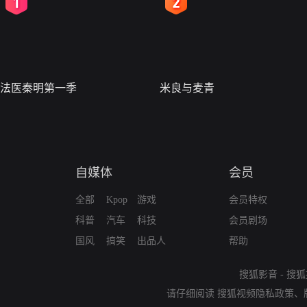
2
3
法医秦明第一季
米良与麦青
自媒体
会员
全部
Kpop
游戏
会员特权
科普
汽车
科技
会员剧场
国风
搞笑
出品人
帮助
搜狐影音
-
搜狐
请仔细阅读
搜狐视频隐私政策
、