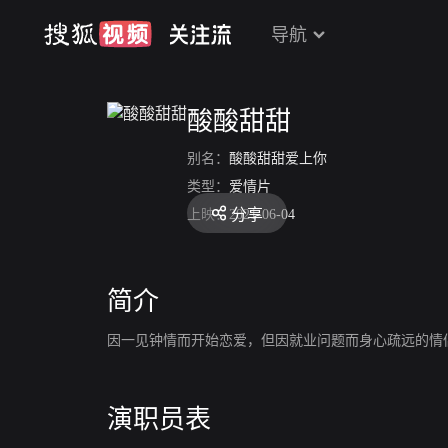
导航
酸酸甜甜
别名：
酸酸甜甜爱上你
类型：
爱情片
分享
上映：
2021-06-04
简介
因一见钟情而开始恋爱，但因就业问题而身心疏远的情
演职员表