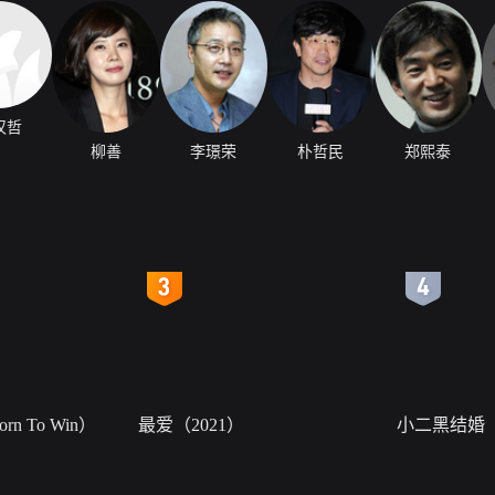
汉哲
柳善
李璟荣
朴哲民
郑熙泰
4
5
n To Win）
最爱（2021）
小二黑结婚