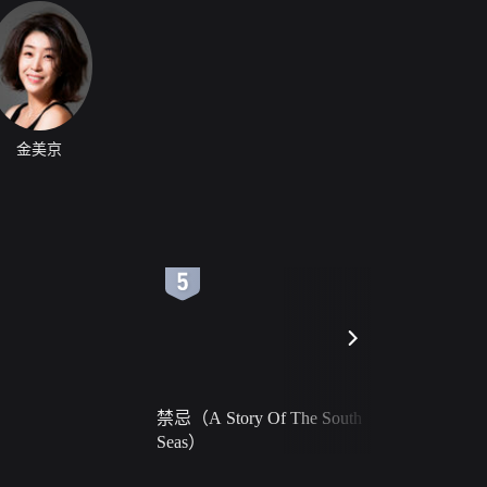
金美京
6
7
禁忌（A Story Of The South
火球（Ball 
Seas）