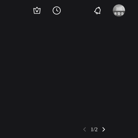
泰
金美京
安吉江
1/2