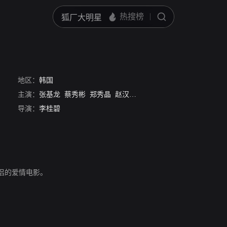
地区：
韩国
主演：
张基龙
蔡秀彬
郑秀晶
赵汉哲
柳善
李璟荣
朴哲民
郑熙
导演：
李桂碧
侣的爱情电影。