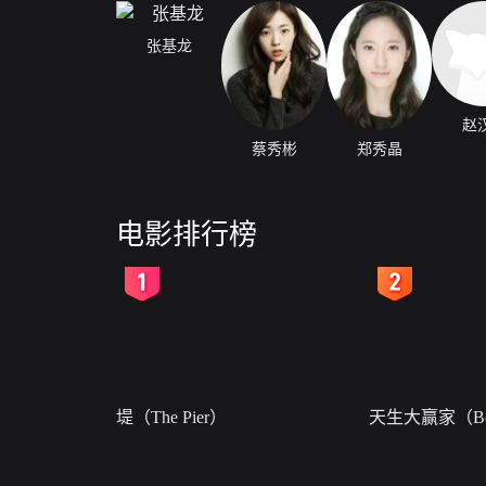
张基龙
赵
蔡秀彬
郑秀晶
电影排行榜
2
3
堤（The Pier）
天生大赢家（Bor