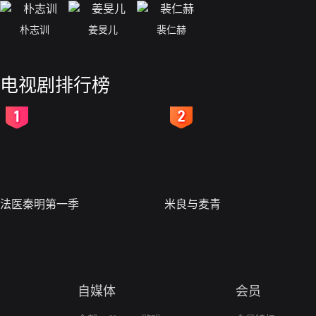
朴志训
姜旻儿
裴仁赫
电视剧排行榜
2
3
法医秦明第一季
米良与麦青
自媒体
会员