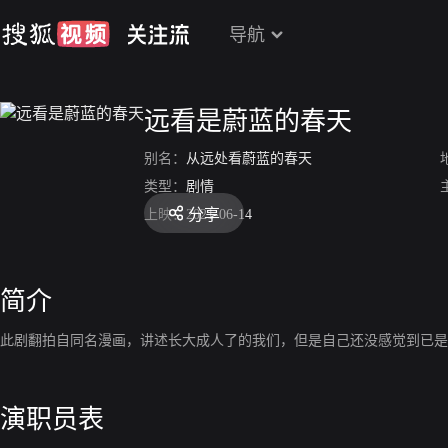
导航
远看是蔚蓝的春天
别名：
从远处看蔚蓝的春天
类型：
剧情
分享
上映：
2021-06-14
简介
此剧翻拍自同名漫画，讲述长大成人了的我们，但是自己还没感觉到已是
演职员表