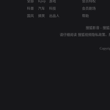
全部
Kpop
游戏
会员特权
科普
汽车
科技
会员剧场
国风
搞笑
出品人
帮助
搜狐影音
-
搜狐
请仔细阅读
搜狐视频隐私政策
、
Copyri