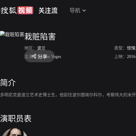
导航
栽赃陷害
地区：
波兰
类型：
惊悚
分享
主演：
Torsten Voges
上映：
2016
简介
多明尼克是波兰艺术史博士生，他前往波尔图埃尔科尔，考察伟大的米开
演职员表