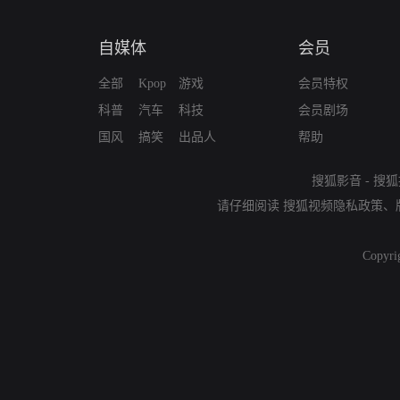
自媒体
会员
全部
Kpop
游戏
会员特权
科普
汽车
科技
会员剧场
国风
搞笑
出品人
帮助
搜狐影音
-
搜狐
请仔细阅读
搜狐视频隐私政策
、
Copyri