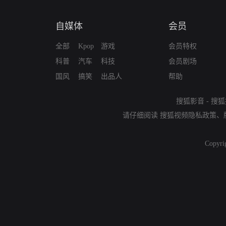
自媒体
会员
全部
Kpop
游戏
会员特权
科普
汽车
科技
会员剧场
国风
搞笑
出品人
帮助
搜狐影音
-
搜狐
请仔细阅读
搜狐视频隐私政策
、
Copyri