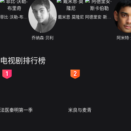
菲比·沃勒-布里奇
戴米恩·莫隆尼
阿德里安·斯卡伯勒
乔纳森·贝利
阿米特
电视剧排行榜
2
3
法医秦明第一季
米良与麦青