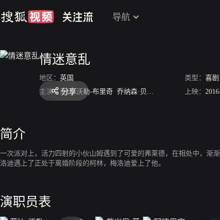
导航
情迷意乱
地区：
英国
类型：
喜剧
分享
主演：
菲比·沃勒-布里奇
乔纳森·贝利
戴米恩·莫隆尼
上映：
阿德
2016
简介
一次派对上，活力四射的小伙山姆遇到了可爱的弗莱德，在相处中，渐渐
洛迪遇上了正处于离婚阶段的柯林，梅洛迪爱上了他。
演职员表