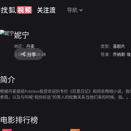
导航
妮宁
地区：
丹麦
类型：
喜剧片
分享
上映：
2005-10-28
导演：
乔纳斯·
简介
根据丹麦报纸Politiken极受欢迎的专栏《尼恩日记》和同名畅销小
参观，以及与叫喊“祝你好运”的男人的松散关系当他们来的时候，我。。
电影排行榜