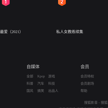
2
3
最爱（2021）
私人女教练续集
自媒体
会员
全部
Kpop
游戏
会员特权
科普
汽车
科技
会员剧场
国风
搞笑
出品人
帮助
搜狐影音
-
搜狐