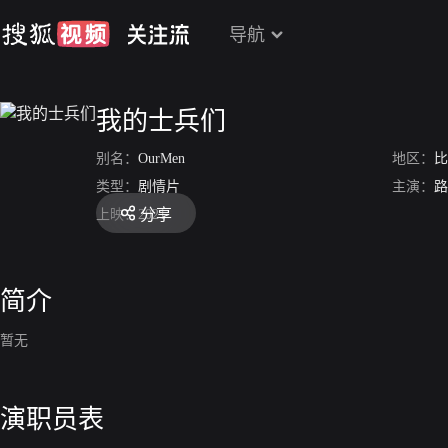
导航
我的士兵们
别名：
OurMen
地区：
比
类型：
剧情片
主演：
路
分享
上映：
2021
简介
暂无
演职员表