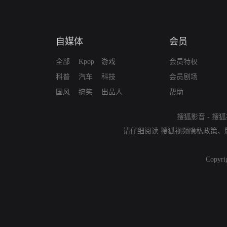
自媒体
会员
全部
Kpop
游戏
会员特权
科普
汽车
科技
会员剧场
国风
搞笑
出品人
帮助
搜狐影音
-
搜狐
请仔细阅读
搜狐视频隐私政策
、
Copyri