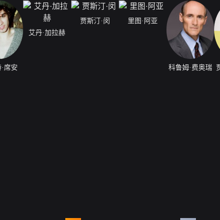
贾斯汀·闵
里图·阿亚
艾丹·加拉赫
·席安
科鲁姆·费奥瑞