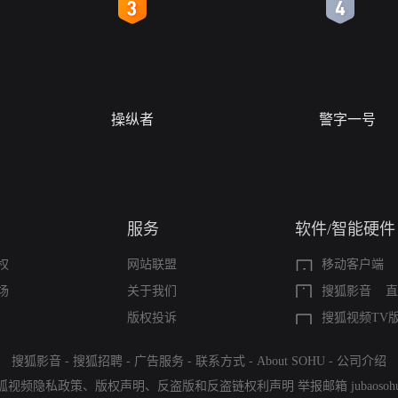
4
5
操纵者
警字一号
服务
软件/智能硬件
权
网站联盟
移动客户端
场
关于我们
搜狐影音
直
版权投诉
搜狐视频TV
搜狐影音
-
搜狐招聘
-
广告服务
-
联系方式
-
About SOHU
-
公司介绍
狐视频隐私政策
、
版权声明
、
反盗版和反盗链权利声明
举报邮箱
jubaoso