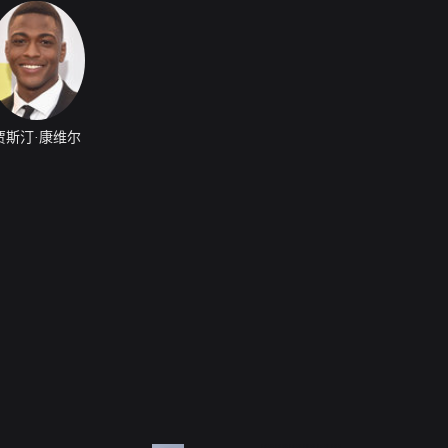
贾斯汀·康维尔