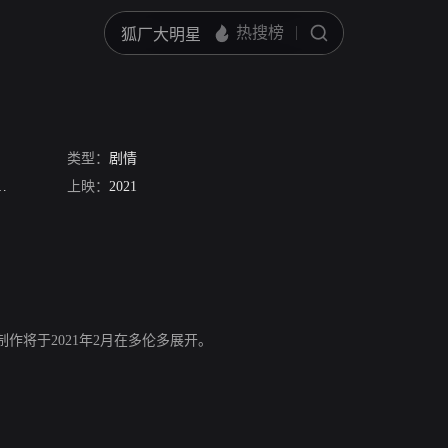
类型：
剧情
艾美·拉韦尔-兰普曼
上映：
2021
罗伯特·席安
艾丹·加拉赫
贾斯汀·闵
里图·阿亚
科
第三季。制作将于2021年2月在多伦多展开。