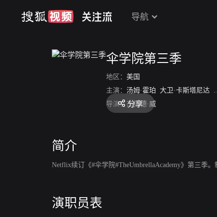
导航
伞学院第三季
地区：
美国
主演：
汤姆·霍珀
大卫·卡斯塔尼达
分享
导演：
杰拉德·威
简介
Netflix续订《#伞学院#TheUmbrellaAcademy》
演职员表