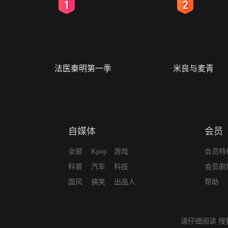
2
3
法医秦明第一季
米良与麦青
自媒体
会员
全部
Kpop
游戏
会员特
科普
汽车
科技
会员剧
国风
搞笑
出品人
帮助
请仔细阅读
搜