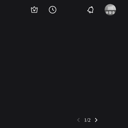
鲁姆·费奥瑞
贾斯汀·康维尔
布丽特妮·欧德福特
杰克·爱泼斯坦
珍尼希斯
1/2