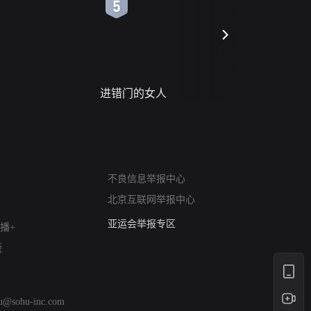
6
7
进错门的女人
请君入梦
网络暴力有害信息举报
不良信息举报中心
12318 文化市场举报
北京互联网举报中心
算法推荐专项举报
亚运会举报专区
播+
涉历史虚无举报
版
网络谣言信息专项
涉政举报入口
涉未成年人举报
hu@sohu-inc.com