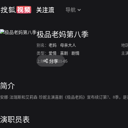
导航
极品老妈第八季
别名：
老妈
/
母亲大人
地
类型：
爱情
/
喜剧
/
剧情
主
分享
上映：
2020-11-05
简介
安娜·法瑞斯和艾莉森·珍妮主演喜剧《极品老妈》宣布续订第7、8季，
演职员表