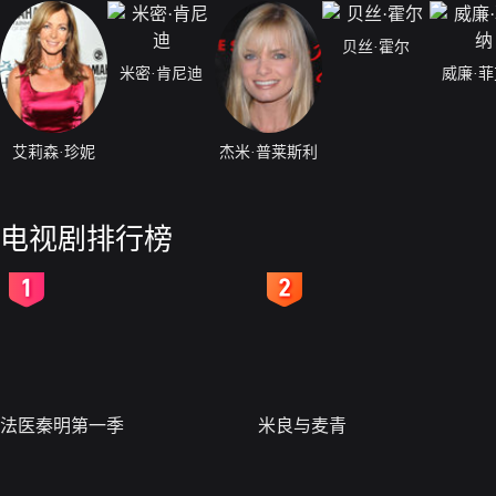
贝丝·霍尔
米密·肯尼迪
威廉·
艾莉森·珍妮
杰米·普莱斯利
电视剧排行榜
2
3
法医秦明第一季
米良与麦青