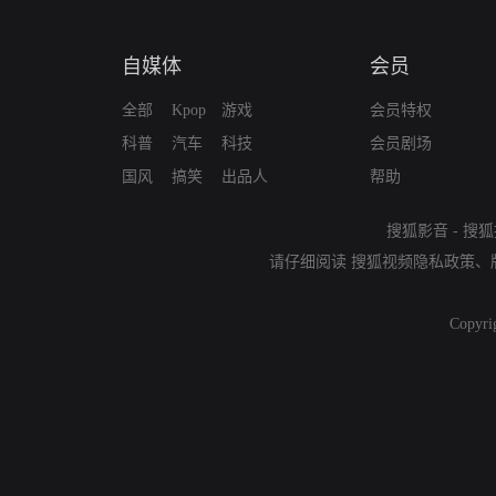
自媒体
会员
全部
Kpop
游戏
会员特权
科普
汽车
科技
会员剧场
国风
搞笑
出品人
帮助
搜狐影音
-
搜狐
请仔细阅读
搜狐视频隐私政策
、
Copyri