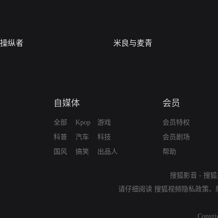
操纵者
米良与麦青
自媒体
会员
全部
Kpop
游戏
会员特权
科普
汽车
科技
会员剧场
国风
搞笑
出品人
帮助
搜狐影音
-
搜狐
请仔细阅读
搜狐视频隐私政策
、
Copyri