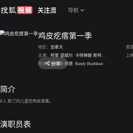
导航
鸡皮疙瘩第一季
地区：
加拿大
类
主演：
柯里·瑟威尔
卡特琳娜·斯柯松
科林·福克斯
上
分享
导演：
提默西·邦德
Randy Bradshaw
简介
R.L.斯汀的儿童恐怖故事集。
演职员表