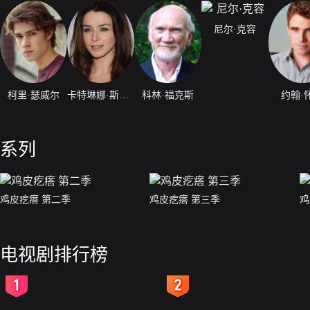
尼尔·克容
柯里·瑟威尔
卡特琳娜·斯柯松
科林·福克斯
约翰·
系列
鸡皮疙瘩 第二季
鸡皮疙瘩 第三季
鸡
电视剧排行榜
2
3