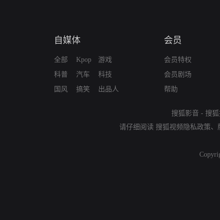
自媒体
会员
全部
Kpop
游戏
会员特权
科普
汽车
科技
会员剧场
国风
搞笑
出品人
帮助
搜狐影音
-
搜狐
请仔细阅读
搜狐视频隐私政策
、
Copyri