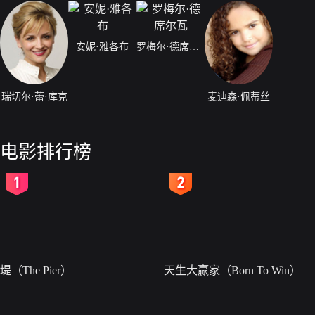
安妮·雅各布
罗梅尔·德席尔瓦
瑞切尔·蕾·库克
麦迪森·佩蒂丝
电影排行榜
2
3
堤（The Pier）
天生大赢家（Born To Win）