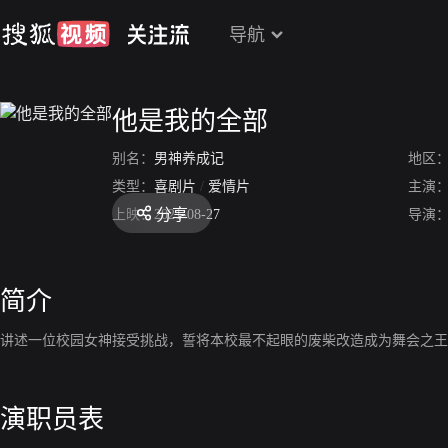
导航
他是我的全部
别名：
男神养成记
地区
类型：
喜剧片
/
爱情片
主演
分享
上映：
2021-08-27
导演
简介
讲述一位校园女神接受挑战，誓将本校最不起眼的废柴改造成为舞会之王
演职员表