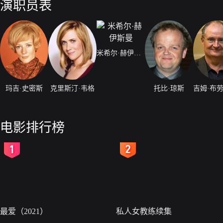
演职员表
米希尔·赫伊斯曼
玛吉·史密斯
克里斯汀·韦格
托比·琼斯
电影排行榜
2
3
最爱（2021）
私人女教练续集