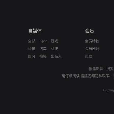
自媒体
会员
全部
Kpop
游戏
会员特权
科普
汽车
科技
会员剧场
国风
搞笑
出品人
帮助
搜狐影音
-
搜狐
请仔细阅读
搜狐视频隐私政策
、
Copyri