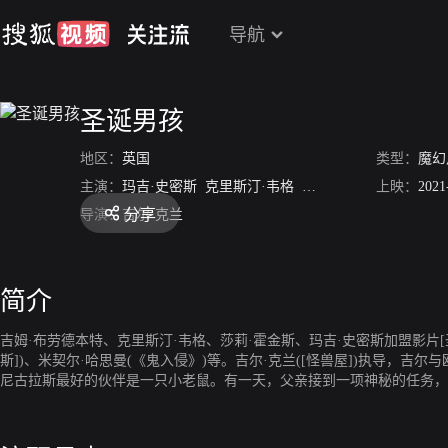
导航
圣诞男孩
地区：
英国
类型：
魔幻
主演：
玛吉·史密斯
克里斯汀·韦格
米希尔·赫伊斯曼
上映：
托比
2021
分享
导演：
吉尔·克兰
简介
吉姆·布劳德本特、克里斯汀·韦格、莎莉·霍金斯、玛吉·史密斯加盟影片[圣诞男孩]
斯])、米契尔·哈思曼(《鬼入侵》)等。吉尔·克兰([怪兽屋])执导，吉
尼古拉斯最好的伙伴是一只小老鼠。有一天，父亲接到一项神秘的任务，
了。尼古拉斯和小老鼠离家出走，去寻找父亲。他在路上认识了一头驯鹿