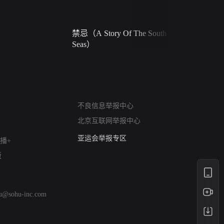
禁忌（A Story Of The South
火球（Ball 
Seas）
网络暴力有害信息举报
不良信息举报中心
12318 文化市场举报
北京互联网举报中心
算法推荐专项举报
亚运会举报专区
播+
涉历史虚无举报
版
网络谣言信息专项
涉政举报入口
涉未成年人举报
hu@sohu-inc.com
清朗自媒体乱象举报
涉民族宗教有害信息举报