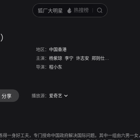
版）
地区：
中国香港
主演：
杨紫琼
李宁
许志安
郑则仕
郭晋安
熊欣欣
导演：
程小东
播放源：
爱奇艺
分享
练得一身好工夫，专门授命中国政府解决国际问题。其中一组由六男一女，