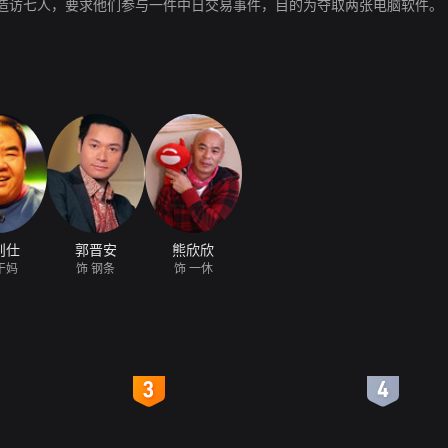
造访七人，要求他们参与一件中日交易事件，目的为夺取两张电脑软件。
则仕
郭晋安
熊欣欣
干妈
饰 钢条
饰 一休
4
5