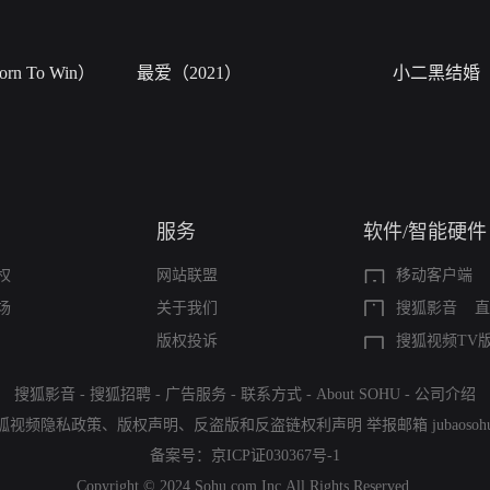
n To Win）
最爱（2021）
小二黑结婚
服务
软件/智能硬件
权
网站联盟
移动客户端
场
关于我们
搜狐影音
直
版权投诉
搜狐视频TV
搜狐影音
-
搜狐招聘
-
广告服务
-
联系方式
-
About SOHU
-
公司介绍
狐视频隐私政策
、
版权声明
、
反盗版和反盗链权利声明
举报邮箱
jubaoso
备案号：
京ICP证030367号-1
Copyright © 2024 Sohu.com Inc.All Rights Reserved.