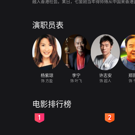
融入香港社会。某日，七金刚当年得师傅从中国来香港
演职员表
杨紫琼
李宁
许志安
郑
饰 方盈
饰 叶飞
饰 超人
饰 
电影排行榜
2
3