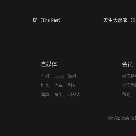
堤（The Pier）
天生大赢家（Bor
自媒体
会员
全部
Kpop
游戏
会员特
科普
汽车
科技
会员剧
国风
搞笑
出品人
帮助
请仔细阅读
搜