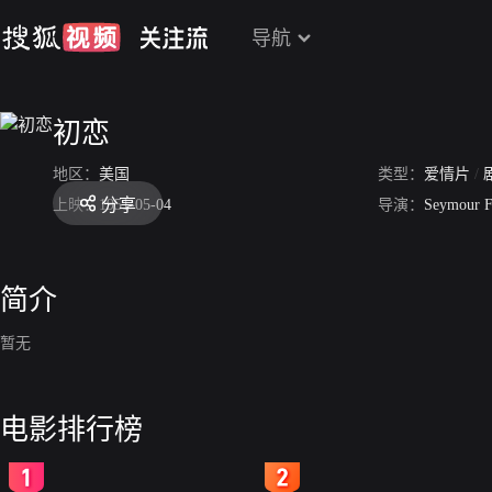
导航
初恋
地区：
美国
类型：
爱情片
/
分享
上映：
1951-05-04
导演：
Seymour F
简介
暂无
电影排行榜
2
3