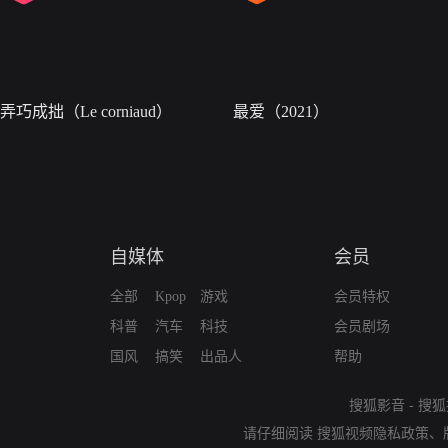
弄巧成拙（Le corniaud）
最爱（2021）
自媒体
会员
全部
Kpop
游戏
会员特权
科普
汽车
科技
会员剧场
国风
搞笑
出品人
帮助
搜狐影音
-
搜狐
请仔细阅读
搜狐视频隐私政策
、